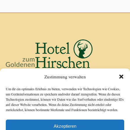
Kirchenwirt Göstling
Zustimmung verwalten
Göstling 16
3345 Göstling/Ybbs
+43 7484 / 22 25
Um dir ein optimales Erlebnis zu bieten, verwenden wir Technologien wie Cookies,
um Geräteinformationen zu speichern und/oder darauf zuzugreifen. Wenn du diesen
office@hotel-hirsch.at
Technologien zustimmst, können wir Daten wie das Surfverhalten oder eindeutige IDs
auf dieser Website verarbeiten. Wenn du deine Zustimmung nicht erteilst oder
zurückziehst, können bestimmte Merkmale und Funktionen beeinträchtigt werden.
Akzeptieren